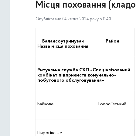
Місця поховання (кладо
Опубліковано 04 квітня 2024 року о 11:40
Балансоутримувач
Район
Назва місця поховання
Ритуальна служба СКП «Спеціалізований
комбінат підприємств комунально-
побутового обслуговування»
Байкове
Голосіївський
Пирогівське