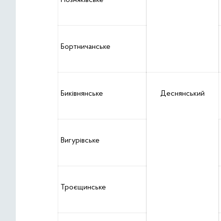
Позняківське
Бортничанське
Биківнянське
Деснянський
Вигурівське
Троєщинське