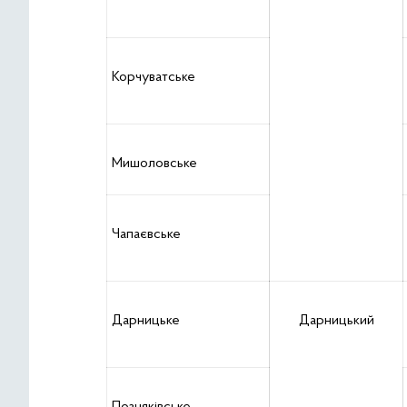
Корчуватське
Мишоловське
Чапаєвське
Дарницьке
Дарницький