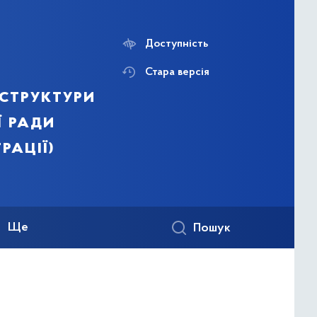
Доступність
Стара версія
структури
ї ради
рації)
Ще
Пошук