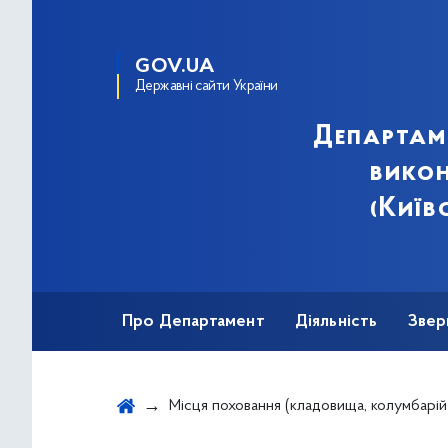
GOV.UA
Державні сайти України
Департам
викон
(Київ
Про Департамент
Діяльність
Звер
Місця поховання (кладовища, колумбарій