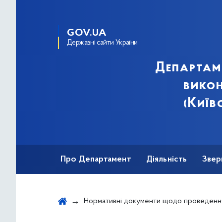
GOV.UA
Державні сайти України
Департам
викон
(Київ
Про Департамент
Діяльність
Звер
Нормативні документи щодо проведення Конкурсу проектів з реалізації енергоефективних заходів у житлових б