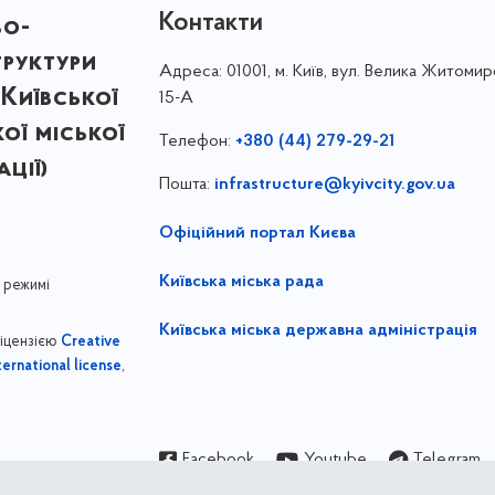
Контакти
во-
труктури
Адреса:
01001, м. Київ, вул. Велика Житомир
Київської
15-А
кої міської
Телефон:
+380 (44) 279-29-21
ції)
Пошта:
infrastructure@kyivcity.gov.ua
Офіційний портал Києва
Київська міська рада
 режимі
Київська міська державна адміністрація
ліцензією
Creative
,
ernational license
Facebook
Youtube
Telegram