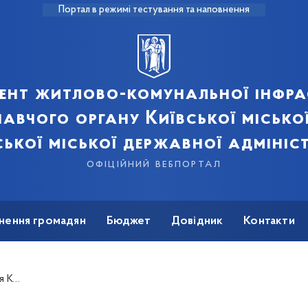
Портал в режимі тестування та наповнення
ент житлово-комунальної інфра
авчого органу Київської місько
ської міської державної адмініст
офіційний вебпортал
нення громадян
Бюджет
Довідник
Контакти
удинках