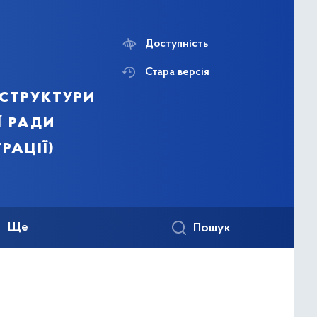
Доступність
Стара версія
структури
ї ради
рації)
Ще
Пошук