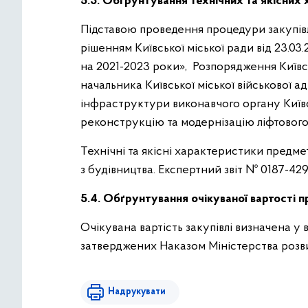
5.3. Обґрунтування технічних та якісних 
Підставою проведення процедури закупівлі
рішенням Київської міської ради від 23.0
на 2021-2023 роки», Розпорядження Київсь
начальника Київської міської військової 
інфраструктури виконавчого органу Київськ
реконструкцію та модернізацію ліфтового 
Технічні та якісні характеристики предме
з будівництва. Експертний звіт № 0187-429
5.4. Обґрунтування очікуваної вартості п
Очікувана вартість закупівлі визначена у
затверджених Наказом Міністерства розвит
Надрукувати