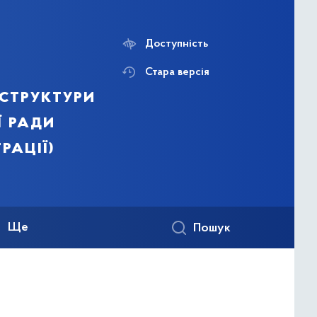
Доступність
Стара версія
структури
ї ради
рації)
Ще
Пошук