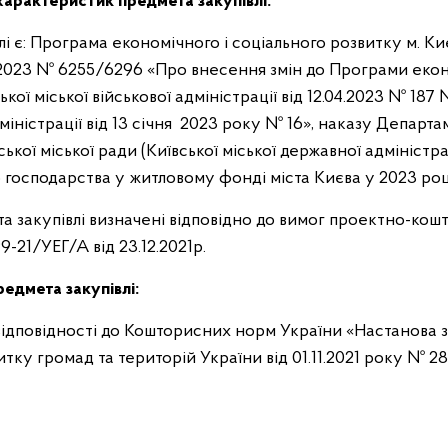
характеристик предмета закупівлі:
 є: Програма економічного і соціального розвитку м. Ки
3.2023 № 6255/6296 «Про внесення змін до Програми екон
кої міської військової адміністрації від 12.04.2023 № 1
адміністрації від 13 січня 2023 року № 16», наказу Депар
ої міської ради (Київської міської державної адміністра
господарства у житловому фонді міста Києва у 2023 році»
та закупівлі визначені відповідно до вимог проектно-кош
9-21/УЕГ/А від 23.12.2021р.
редмета закупівлі:
 відповідності до Кошторисних норм України «Настанова з
ку громад та територій України від 01.11.2021 року № 28