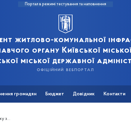
Портал в режимі тестування та наповнення
ент житлово-комунальної інфра
авчого органу Київської місько
ської міської державної адмініст
офіційний вебпортал
нення громадян
Бюджет
Довідник
Контакти
і м. Києва