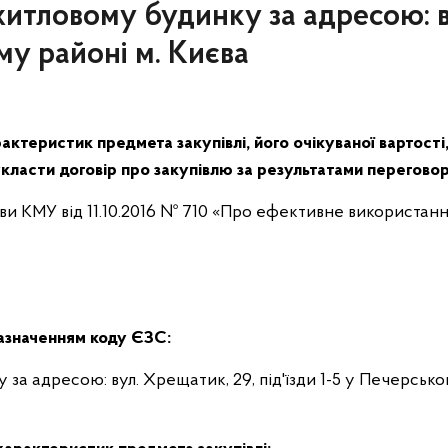
житловому будинку за адресою: в
ому районі м. Києва
актеристик предмета закупівлі, його очікуваної вартості
класти договір про закупівлю за результатами перегово
ови КМУ від 11.10.2016 № 710 «Про ефективне використання
зазначенням коду ЄЗС:
 за адресою: вул. Хрещатик, 29, під'їзди 1-5 у Печерсько