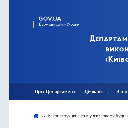
GOV.UA
Державні сайти України
Департам
викон
(Київ
Про Департамент
Діяльність
Звер
Реконструкція ліфтів у житловому будинку за адресою: вул. Хрещатик, 29, під'їзди 1-5 у Печерському район