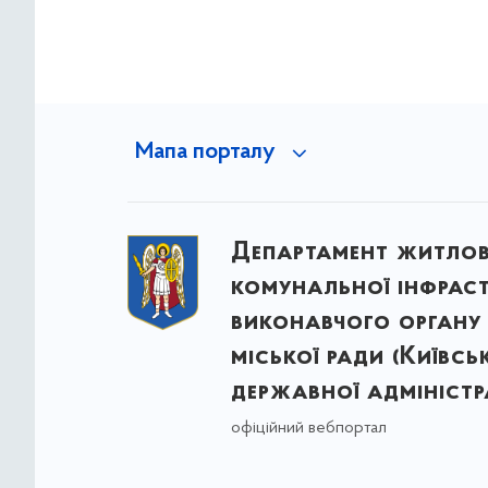
Мапа порталу
Департамент житло
комунальної інфрас
виконавчого органу 
міської ради (Київсь
державної адміністра
офіційний вебпортал