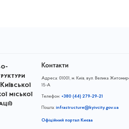
Контакти
во-
труктури
Адреса:
01001, м. Київ, вул. Велика Житомир
Київської
15-А
кої міської
Телефон:
+380 (44) 279-29-21
ції)
Пошта:
infrastructure@kyivcity.gov.ua
Офіційний портал Києва