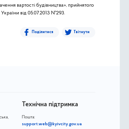
начення вартості будівництва», прийнятого
України від 05.07.2013 №293.
Поділитися
Твітнути
Технічна підтримка
ська,
Пошта:
support.web@kyivcity.gov.ua