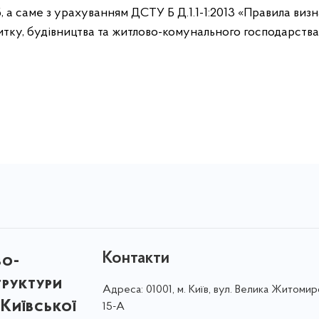
, а саме з урахуванням ДСТУ Б Д.1.1-1:2013 «Правила виз
тку, будівництва та житлово-комунального господарства 
Контакти
во-
труктури
Адреса:
01001, м. Київ, вул. Велика Житомир
Київської
15-А