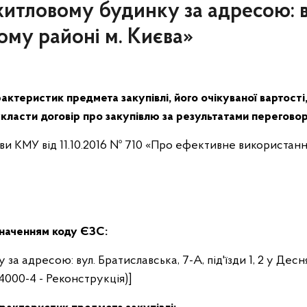
житловому будинку за адресою: в
кому районі м. Києва»
актеристик предмета закупівлі, його очікуваної вартості
класти договір про закупівлю за результатами перегово
ови КМУ від 11.10.2016 № 710 «Про ефективне використання
значенням коду ЄЗС:
за адресою: вул. Братиславська, 7-А, під'їзди 1, 2 у Десн
54000-4 - Реконструкція)]