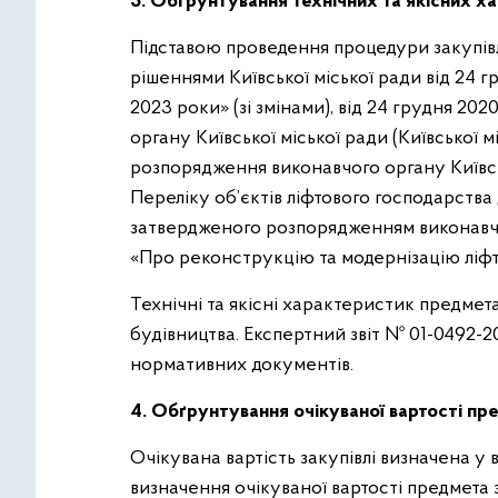
3. Обґрунтування технічних та якісних х
Підставою проведення процедури закупівлі
рішеннями Київської міської ради від 24 
2023 роки» (зі змінами), від 24 грудня 2
органу Київської міської ради (Київської 
розпорядження виконавчого органу Київсько
Переліку об’єктів ліфтового господарства 
затвердженого розпорядженням виконавчого
«Про реконструкцію та модернізацію ліфто
Технічні та якісні характеристик предмет
будівництва. Експертний звіт № 01-0492-20
нормативних документів.
4. Обґрунтування очікуваної вартості пре
Очікувана вартість закупівлі визначена у 
визначення очікуваної вартості предмета з