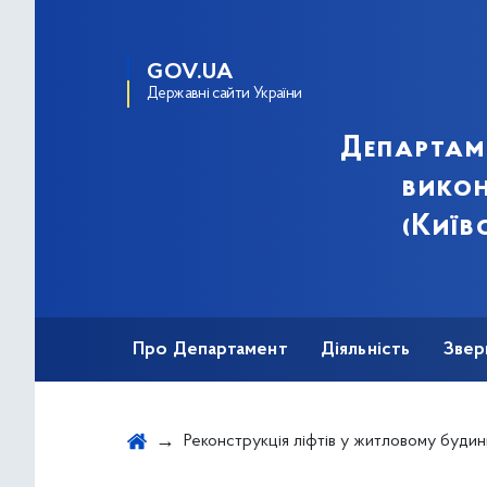
GOV.UA
Державні сайти України
Департам
викон
(Київ
Про Департамент
Діяльність
Звер
Реконструкція ліфтів у житловому будинку за адресою: вул. Братиславська, 7-А, під'їзди 1, 2 у Деснянському районі