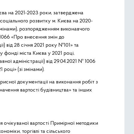
єва на 2021-2023 роки, затверджена
соціального розвитку м. Києва на 2020-
 змінами), розпорядженням виконавчого
 №1066 «Про внесення змін до
ї) від 28 січня 2021 року №101» та
у фонді міста Києва у 2021 році,
ної адміністрації) від 29.04.2021 № 1006
році» (зі змінами).
орисної документації на виконання робіт з
значення вартості будівництва» та інших
ня очікуваної вартості Примірної методики
номіки, торгівлі та сільського