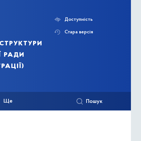
Доступність
Стара версія
структури
ї ради
рації)
Ще
Пошук