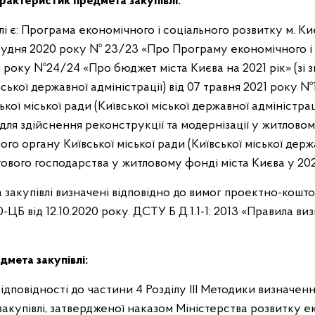
арактеристик предмета закупівлі:
 є: Програма економічного і соціального розвитку м. Ки
грудня 2020 року № 23/23 «Про Програму економічного і 
020 року №24/24 «Про бюджет міста Києва на 2021 рік» (зі
міської державної адміністрації) від 07 травня 2021 року
ї міської ради (Київської міської державної адміністраці
для здійснення реконструкції та модернізації у житловом
 органу Київської міської ради (Київської міської держав
вого господарства у житловому фонді міста Києва у 2021 
а закупівлі визначені відповідно до вимог проектно-кошт
-ЦБ від 12.10.2020 року. ДСТУ Б Д.1.1-1: 2013 «Правила ви
дмета закупівлі:
відповідності до частини 4 Розділу ІІІ Методики визначен
акупівлі, затвердженої наказом Міністерства розвитку еко