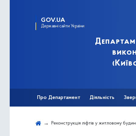
GOV.UA
Державні сайти України
Департам
викон
(Київ
Про Департамент
Діяльність
Звер
Реконструкція ліфтів у житловому будинку за адресою: вул. Олекси Тихого, 28, під'їзд 1 у Солом’янському район