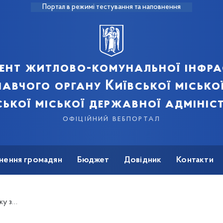
Портал в режимі тестування та наповнення
ент житлово-комунальної інфра
авчого органу Київської місько
ської міської державної адмініст
офіційний вебпортал
нення громадян
Бюджет
Довідник
Контакти
і м. Києва