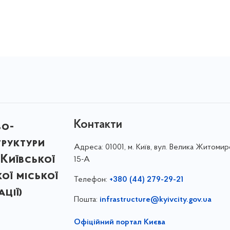
Контакти
во-
труктури
Адреса:
01001, м. Київ, вул. Велика Житомир
Київської
15-А
кої міської
Телефон:
+380 (44) 279-29-21
ції)
Пошта:
infrastructure@kyivcity.gov.ua
Офіційний портал Києва