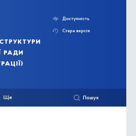
Доступність
Стара версія
структури
ї ради
рації)
Ще
Пошук