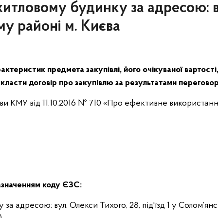
житловому будинку за адресою: в
му районі м. Києва
актеристик предмета закупівлі, його очікуваної вартості
класти договір про закупівлю за результатами перегово
ови КМУ від 11.10.2016 № 710 «Про ефективне використання
зазначенням коду ЄЗС:
за адресою: вул. Олекси Тихого, 28, під'їзд 1 у Солом’ян