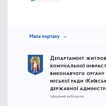
Мапа порталу
Департамент житло
комунальної інфрас
виконавчого органу 
міської ради (Київсь
державної адміністра
офіційний вебпортал