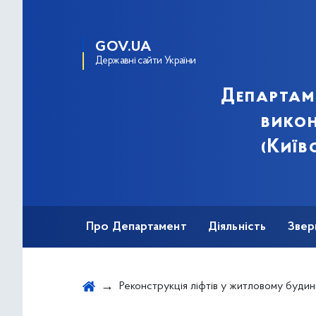
GOV.UA
Державні сайти України
Департам
викон
(Київ
Про Департамент
Діяльність
Звер
Реконструкція ліфтів у житловому будинку за адресою: вул. Олександри Екстер, 12, під'їзди 1-5 у Деснянському район