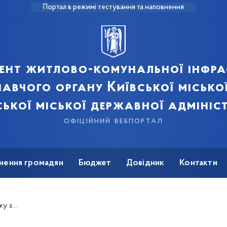
Портал в режимі тестування та наповнення
ент житлово-комунальної інфра
авчого органу Київської місько
ської міської державної адмініст
офіційний вебпортал
нення громадян
Бюджет
Довідник
Контакти
і м. Києва