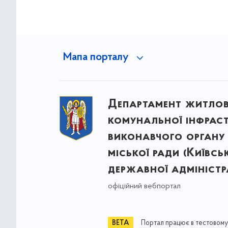
Мапа порталу
Департамент житло
комунальної інфрас
виконавчого органу 
міської ради (Київсь
державної адміністра
офіційний вебпортал
Портал працює в тестовому