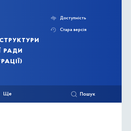
Доступність
Стара версія
структури
ї ради
рації)
Ще
Пошук