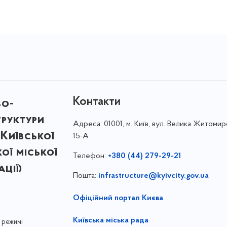
Контакти
во-
труктури
Адреса:
01001, м. Київ, вул. Велика Житомир
Київської
15-А
кої міської
Телефон:
+380 (44) 279-29-21
ції)
Пошта:
infrastructure@kyivcity.gov.ua
Офіційний портал Києва
Київська міська рада
 режимі