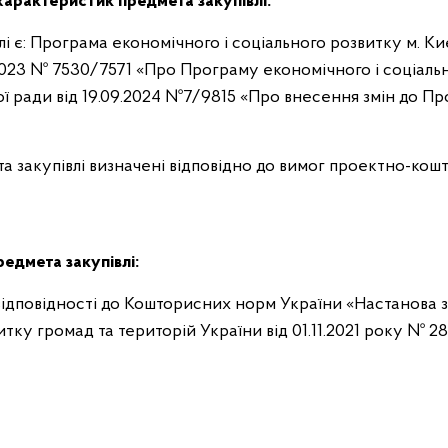
характеристик предмета закупівлі:
і є: Програма економічного і соціального розвитку м. К
2.2023 № 7530/7571 «Про Програму економічного і соціаль
ької ради від 19.09.2024 №7/9815 «Про внесення змін до П
та закупівлі визначені відповідно до вимог проектно-кош
редмета закупівлі:
 відповідності до Кошторисних норм України «Настанова з
ку громад та територій України від 01.11.2021 року № 28