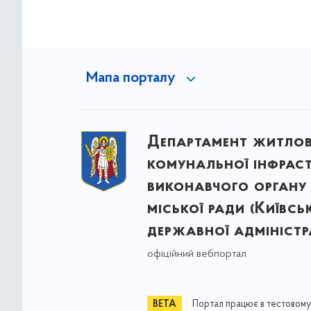
Мапа порталу
Департамент житло
комунальної інфрас
виконавчого органу 
міської ради (Київсь
державної адміністра
офіційний вебпортал
Портал працює в тестовому