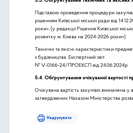
5.3. Обґрунтування технічних та якісних 
Підставою проведення процедури закупівл
рішенням Київської міської ради від 14.1
роки», (у редакції Рішення Київської міс
розвитку м. Києва на 2024-2026 роки»).
Технічні та якісні характеристики предме
з будівництва. Експертний звіт
№ V-0166-24/ПРОЕКСП від 24.06.2024р.
5.4. Обґрунтування очікуваної вартості п
Очікувана вартість закупівлі визначена у
затверджених Наказом Міністерства розвит
Надрукувати