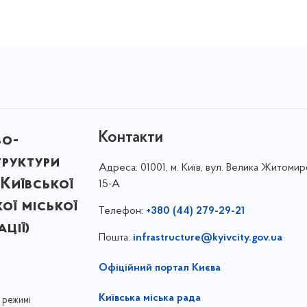
Контакти
во-
труктури
Адреса:
01001, м. Київ, вул. Велика Житомир
Київської
15-А
кої міської
Телефон:
+380 (44) 279-29-21
ції)
Пошта:
infrastructure@kyivcity.gov.ua
Офіційний портал Києва
Київська міська рада
 режимі