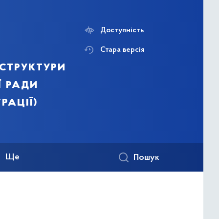
Доступність
Стара версія
структури
ї ради
рації)
Ще
Пошук