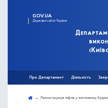
GOV.UA
Державні сайти України
Департам
викон
(Київ
Про Департамент
Діяльність
Звер
Реконструкція ліфтів у житловому будинку за адресою: вул. Сосницька, 10, під'їзди 1-2 у Дніпровському район