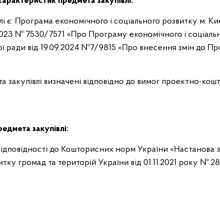
характеристик предмета закупівлі:
і є: Програма економічного і соціального розвитку м. К
2.2023 № 7530/7571 «Про Програму економічного і соціаль
ької ради від 19.09.2024 №7/9815 «Про внесення змін до П
та закупівлі визначені відповідно до вимог проектно-кош
редмета закупівлі:
 відповідності до Кошторисних норм України «Настанова з
ку громад та територій України від 01.11.2021 року № 28