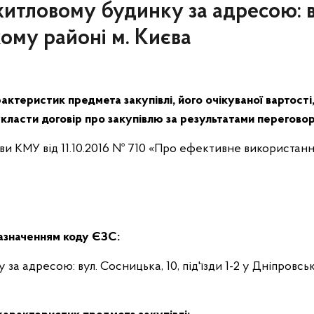
житловому будинку за адресою: в
кому районі м. Києва
актеристик предмета закупівлі, його очікуваної вартості
класти договір про закупівлю за результатами перегово
ови КМУ від 11.10.2016 № 710 «Про ефективне використання
зазначенням коду ЄЗС:
за адресою: вул. Сосницька, 10, під'їзди 1-2 у Дніпровсь