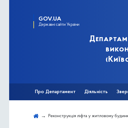
GOV.UA
Державні сайти України
Департам
викон
(Київ
Про Департамент
Діяльність
Звер
Реконструкція ліфта у житловому будинку за адресою: вул. Юрія Шумського, 4-А, під'їзд 1 у Дніпровському районі 