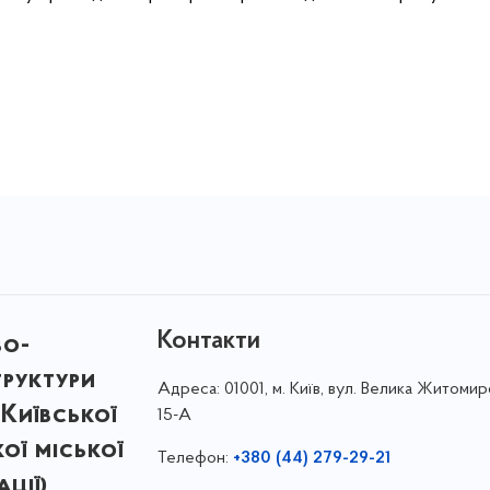
Контакти
во-
труктури
Адреса:
01001, м. Київ, вул. Велика Житомир
Київської
15-А
кої міської
Телефон:
+380 (44) 279-29-21
ції)