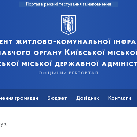
Портал в режимі тестування та наповнення
ент житлово-комунальної інфра
авчого органу Київської місько
ської міської державної адмініст
офіційний вебпортал
нення громадян
Бюджет
Довідник
Контакти
м. Києва