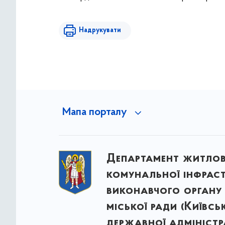
Надрукувати
Мапа порталу
Департамент житло
комунальної інфрас
виконавчого органу 
міської ради (Київсь
державної адміністра