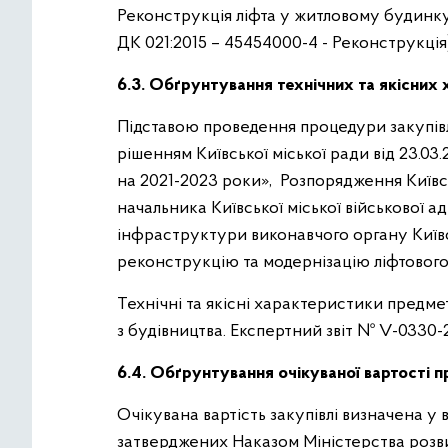
Реконструкція ліфта у житловому будинку 
ДК 021:2015 – 45454000-4 - Реконструкція
6.3. Обґрунтування технічних та якісних 
Підставою проведення процедури закупівлі
рішенням Київської міської ради від 23.0
на 2021-2023 роки», Розпорядження Київсь
начальника Київської міської військової 
інфраструктури виконавчого органу Київськ
реконструкцію та модернізацію ліфтового 
Технічні та якісні характеристики предме
з будівництва. Експертний звіт № V-0330-
6.4. Обґрунтування очікуваної вартості п
Очікувана вартість закупівлі визначена у
затверджених Наказом Міністерства розвит