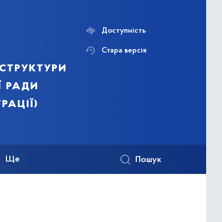
Доступність
Стара версія
структури
ї ради
рації)
Ще
Пошук