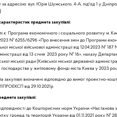
за адресою: вул. Юрія Шумського, 4-А, під'їзд 1 у Дніпр
)
характеристик предмета закупівлі:
 є: Програма економічного і соціального розвитку м. Ки
3.2023 № 6255/6296 «Про внесення змін до Програми екон
кої міської військової адміністрації від 12.04.2023 № 1
адміністрації від 13 січня 2023 року № 16», наказу Депар
ої міської ради (Київської міської державної адміністра
господарства у житловому фонді міста Києва у 2023 році»
та закупівлі визначені відповідно до вимог проектно-кош
21ПРОЕКСП від 29.10.2021р.
редмета закупівлі:
 відповідності до Кошторисних норм України «Настанова з
ку громад та територій України від 01.11.2021 року № 28