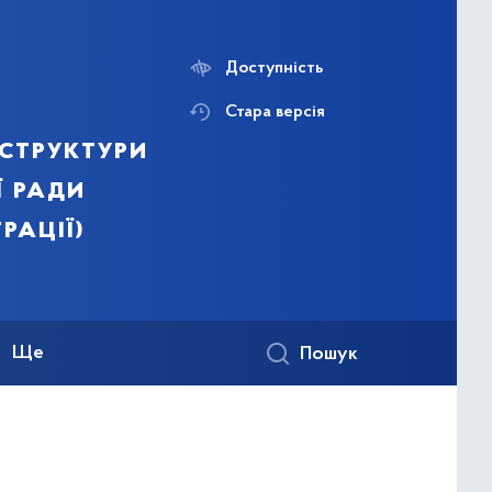
Доступність
Стара версія
структури
ї ради
рації)
Ще
Пошук