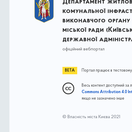
Департамент житло
комунальної інфрас
виконавчого органу 
міської ради (Київсь
державної адміністра
офіційний вебпортал
Портал працює в тестовому
Весь контент доступний за 
Commons Attribution 4.0 Int
якщо не зазначено інше
© Власність міста Києва 2021