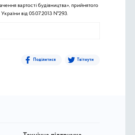
начення вартості будівництва», прийнятого
України від 05.07.2013 №293.
Поділитися
Твітнути