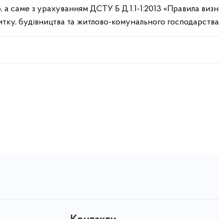
, а саме з урахуванням ДСТУ Б Д.1.1-1:2013 «Правила виз
тку, будівництва та житлово-комунального господарства 