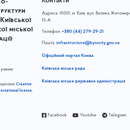
Контакти
во-
труктури
Адреса:
01001, м. Київ, вул. Велика Житомир
Київської
15-А
кої міської
Телефон:
+380 (44) 279-29-21
ції)
Пошта:
infrastructure@kyivcity.gov.ua
Офіційний портал Києва
Київська міська рада
 режимі
Київська міська державна адміністрація
ліцензією
Creative
,
ernational license
Facebook
Youtube
Telegram