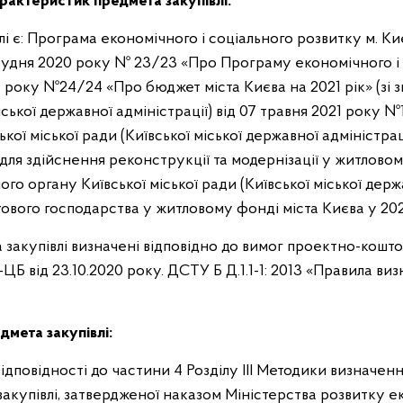
арактеристик предмета закупівлі:
 є: Програма економічного і соціального розвитку м. Ки
грудня 2020 року № 23/23 «Про Програму економічного і 
020 року №24/24 «Про бюджет міста Києва на 2021 рік» (зі
міської державної адміністрації) від 07 травня 2021 року
ї міської ради (Київської міської державної адміністраці
для здійснення реконструкції та модернізації у житловом
 органу Київської міської ради (Київської міської держав
вого господарства у житловому фонді міста Києва у 2021 
а закупівлі визначені відповідно до вимог проектно-кошт
-ЦБ від 23.10.2020 року. ДСТУ Б Д.1.1-1: 2013 «Правила ви
дмета закупівлі:
відповідності до частини 4 Розділу ІІІ Методики визначен
акупівлі, затвердженої наказом Міністерства розвитку еко