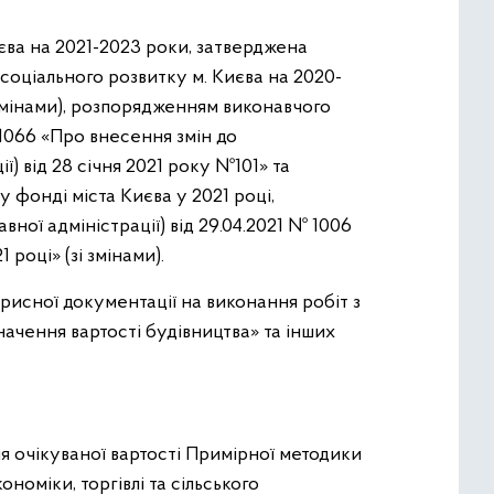
єва на 2021-2023 роки, затверджена
соціального розвитку м. Києва на 2020-
 змінами), розпорядженням виконавчого
 №1066 «Про внесення змін до
ї) від 28 січня 2021 року №101» та
у фонді міста Києва у 2021 році,
ної адміністрації) від 29.04.2021 № 1006
році» (зі змінами).
орисної документації на виконання робіт з
значення вартості будівництва» та інших
ня очікуваної вартості Примірної методики
номіки, торгівлі та сільського