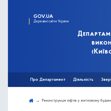
GOV.UA
Державні сайти України
Департам
викон
(Київ
Про Департамент
Діяльність
Звер
Реконструкція ліфтів у житловому будинку за адресою: просп. Героїв Сталінграда, 9-А, під'їзд 1 у Оболонському район