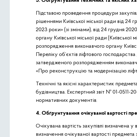
3. Обґрунтування технічних та якісних х
Підставою проведення процедури закупівлі
рішеннями Київської міської ради від 24 
2023 роки» (зі змінами), від 24 грудня 2
органу Київської міської ради (Київської 
розпорядження виконавчого органу Київсько
Переліку об’єктів ліфтового господарства 
затвердженого розпорядженням виконавчого
«Про реконструкцію та модернізацію ліфто
Технічні та якісні характеристик предмет
будівництва. Експертний звіт № 01-0511-20
нормативних документів.
4. Обґрунтування очікуваної вартості пре
Очікувана вартість закупівлі визначена у 
визначення очікуваної вартості предмета з