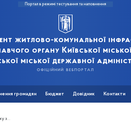
Портал в режимі тестування та наповнення
ент житлово-комунальної інфра
авчого органу Київської місько
ської міської державної адмініст
офіційний вебпортал
нення громадян
Бюджет
Довідник
Контакти
і м. Києва