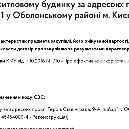
житловому будинку за адресою: п
зд 1 у Оболонському районі м. Киє
актеристик предмета закупівлі, його очікуваної вартості
класти договір про закупівлю за результатами перегово
ови КМУ від 11.10.2016 № 710 «Про ефективне використання
значенням коду ЄЗС:
 за адресою: просп. Героїв Сталінграда, 9-А, під'їзд 1 у
 – 45454000-4 - Реконструкція)]