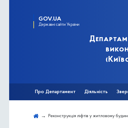
GOV.UA
Державні сайти України
Департам
викон
(Київ
Про Департамент
Діяльність
Звер
Реконструкція ліфтів у житловому будинку за адресою: просп. Георгія Гонгадзе, 32-Б, під'їзди 1,2 у Подільському райо