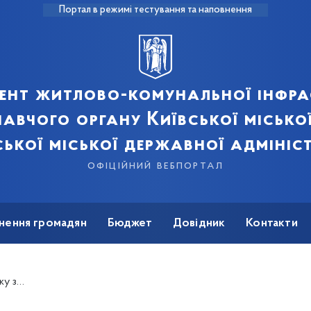
Портал в режимі тестування та наповнення
ент житлово-комунальної інфра
авчого органу Київської місько
ської міської державної адмініст
офіційний вебпортал
нення громадян
Бюджет
Довідник
Контакти
ні м. Києва