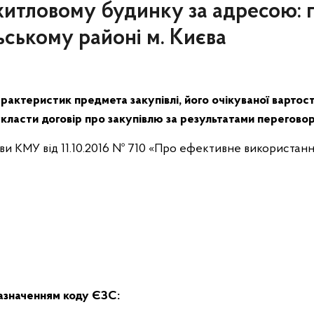
житловому будинку за адресою: п
ільському районі м. Києва
рактеристик предмета закупівлі, його очікуваної вартос
класти договір про закупівлю за результатами перегово
ови КМУ від 11.10.2016 № 710 «Про ефективне використання
зазначенням коду ЄЗС: