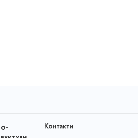
Контакти
во-
труктури