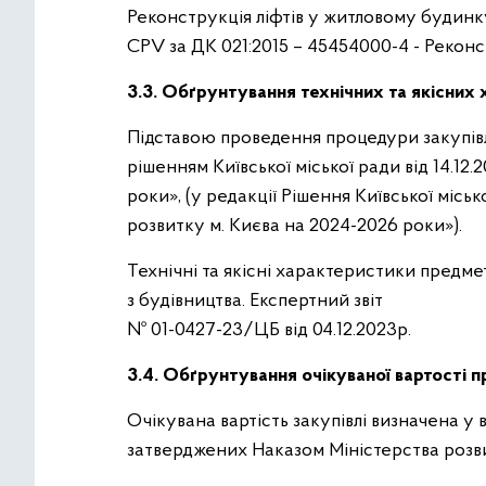
Реконструкція ліфтів у житловому будинку 
CPV за ДК 021:2015 – 45454000-4 - Реконс
3.3. Обґрунтування технічних та якісних 
Підставою проведення процедури закупівл
рішенням Київської міської ради від 14.1
роки», (у редакції Рішення Київської місь
розвитку м. Києва на 2024-2026 роки»).
Технічні та якісні характеристики предме
з будівництва. Експертний звіт
№ 01-0427-23/ЦБ від 04.12.2023р.
3.4. Обґрунтування очікуваної вартості п
Очікувана вартість закупівлі визначена у
затверджених Наказом Міністерства розвит