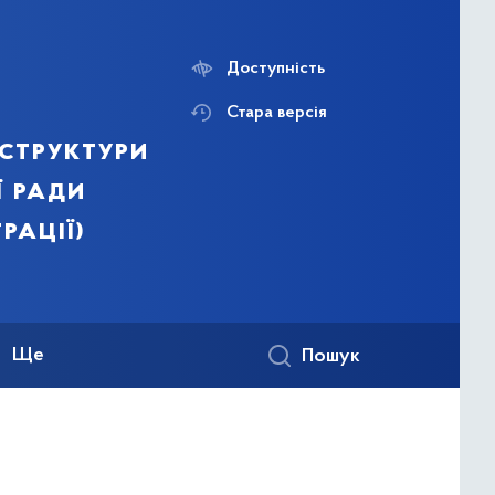
Доступність
Стара версія
структури
ї ради
рації)
Ще
Пошук