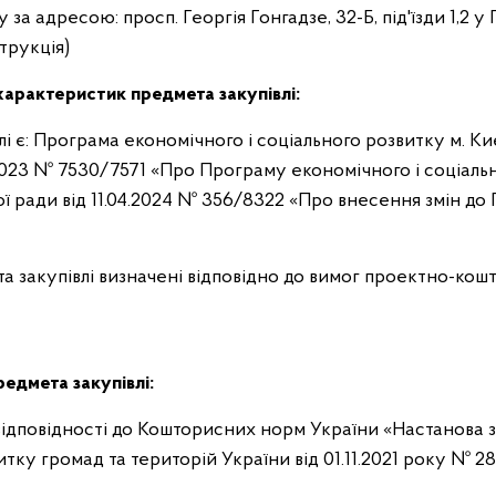
за адресою: просп. Георгія Гонгадзе, 32-Б, під'їзди 1,2 у
трукція)
характеристик предмета закупівлі:
і є: Програма економічного і соціального розвитку м. К
2.2023 № 7530/7571 «Про Програму економічного і соціаль
кої ради від 11.04.2024 № 356/8322 «Про внесення змін д
та закупівлі визначені відповідно до вимог проектно-кош
редмета закупівлі:
 відповідності до Кошторисних норм України «Настанова з
ку громад та територій України від 01.11.2021 року № 28