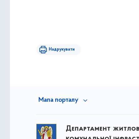
Надрукувати
Мапа порталу
Департамент житло
комунальної інфрас