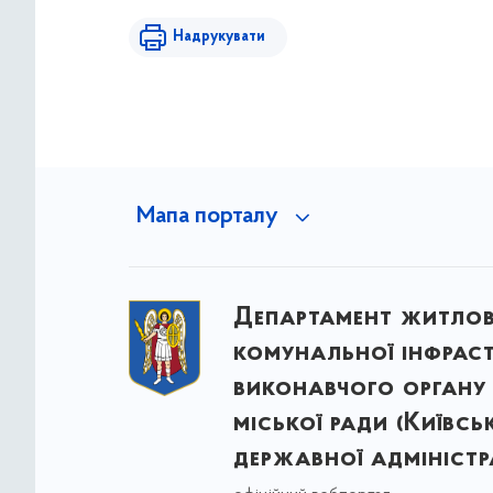
Надрукувати
Мапа порталу
Департамент житло
комунальної інфрас
виконавчого органу 
міської ради (Київсь
державної адміністра