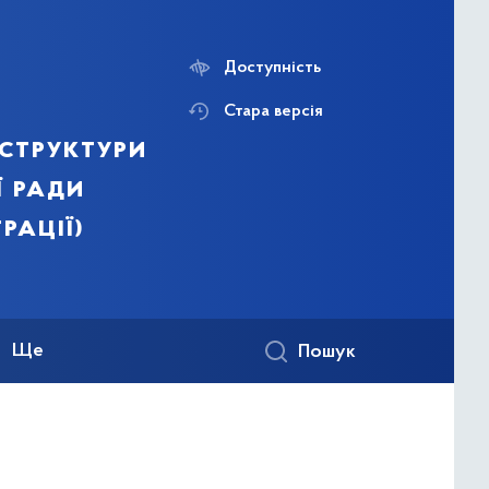
Доступність
Стара версія
структури
ї ради
рації)
Ще
Пошук