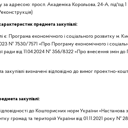
 за адресою: просп. Академіка Корольова, 24-А, під'їзд 1
Реконструкція)
характеристик предмета закупівлі:
і є: Програма економічного і соціального розвитку м. К
2.2023 № 7530/7571 «Про Програму економічного і соціаль
кої ради від 11.04.2024 № 356/8322 «Про внесення змін д
та закупівлі визначені відповідно до вимог проектно-кош
редмета закупівлі:
 відповідності до Кошторисних норм України «Настанова з
ку громад та територій України від 01.11.2021 року № 28