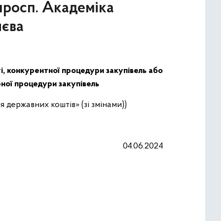
просп. Академіка
иєва
ті, конкурентної процедури закупівель або
рної процедури закупівель
 державних коштів» (зі змінами))
04.06.2024