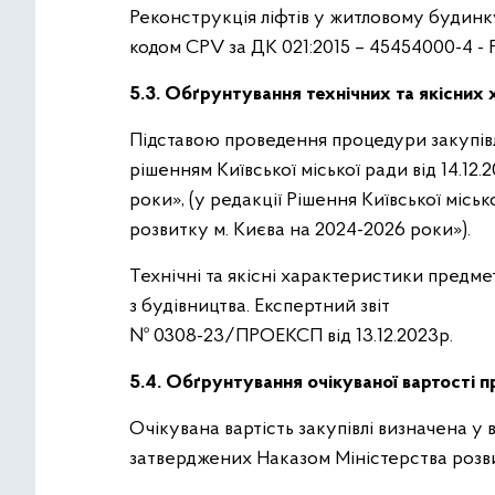
Реконструкція ліфтів у житловому будинку
кодом CPV за ДК 021:2015 – 45454000-4 - 
5.3. Обґрунтування технічних та якісних 
Підставою проведення процедури закупівл
рішенням Київської міської ради від 14.1
роки», (у редакції Рішення Київської місь
розвитку м. Києва на 2024-2026 роки»).
Технічні та якісні характеристики предме
з будівництва. Експертний звіт
№ 0308-23/ПРОЕКСП від 13.12.2023р.
5.4. Обґрунтування очікуваної вартості п
Очікувана вартість закупівлі визначена у
затверджених Наказом Міністерства розвит