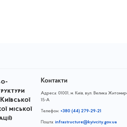
Контакти
во-
труктури
Адреса:
01001, м. Київ, вул. Велика Житомир
Київської
15-А
кої міської
Телефон:
+380 (44) 279-29-21
ції)
Пошта:
infrastructure@kyivcity.gov.ua