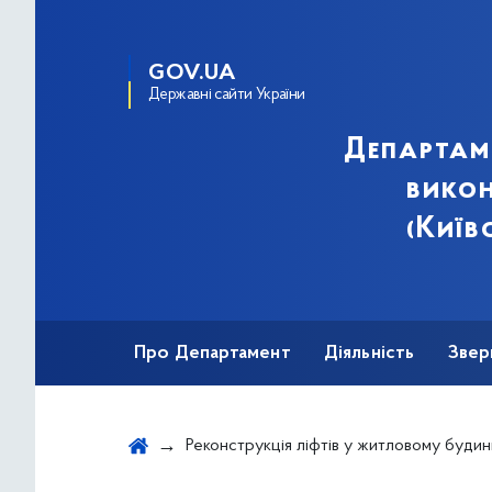
GOV.UA
Державні сайти України
Департам
викон
(Київ
Про Департамент
Діяльність
Звер
Реконструкція ліфтів у житловому будинку за адресою: просп. Академіка Корольова, 24-А, під'їзд 1 у Святошинському райо