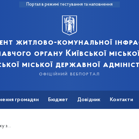
Портал в режимі тестування та наповнення
ент житлово-комунальної інфра
авчого органу Київської місько
ської міської державної адмініст
офіційний вебпортал
нення громадян
Бюджет
Довідник
Контакти
ні м. Києва