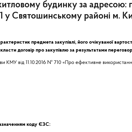
 житловому будинку за адресою: 
д 1 у Святошинському районі м. К
рактеристик предмета закупівлі, його очікуваної вартос
класти договір про закупівлю за результатами перегово
ови КМУ від 11.10.2016 № 710 «Про ефективне використання
зазначенням коду ЄЗС: