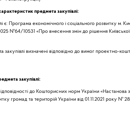
характеристик предмета закупівлі:
і є: Програма економічного і соціального розвитку м. К
6.2025 №64/10531 «Про внесення змін до рішення Київської
та закупівлі визначені відповідно до вимог проектно-кош
редмета закупівлі:
 відповідності до Кошторисних норм України «Настанова з
ку громад та територій України від 01.11.2021 року № 28