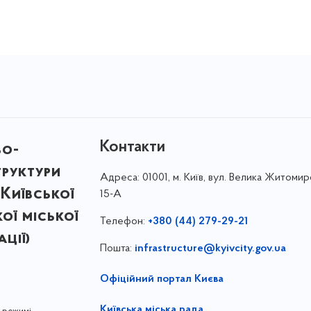
Контакти
во-
труктури
Адреса:
01001, м. Київ, вул. Велика Житомир
Київської
15-А
кої міської
Телефон:
+380 (44) 279-29-21
ції)
Пошта:
infrastructure@kyivcity.gov.ua
Офіційний портал Києва
Київська міська рада