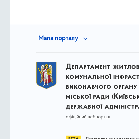
Мапа порталу
Департамент житло
комунальної інфрас
виконавчого органу 
міської ради (Київсь
державної адміністра
офіційний вебпортал