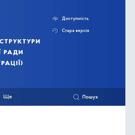
Доступність
Стара версія
структури
ї ради
рації)
Ще
Пошук