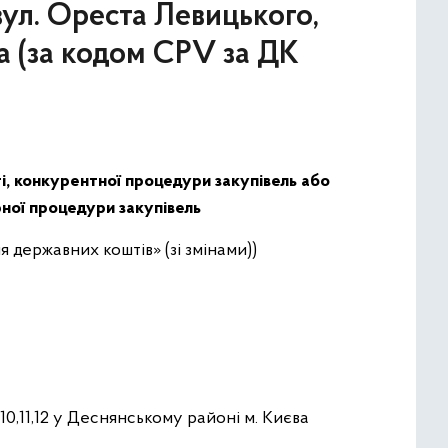
вул. Ореста Левицького,
єва (за кодом CPV за ДК
ті, конкурентної процедури закупівель або
рної процедури закупівель
 державних коштів» (зі змінами))
,10,11,12 у Деснянському районі м. Києва