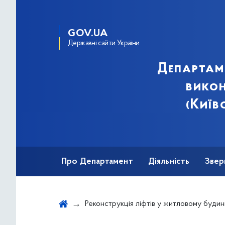
GOV.UA
Державні сайти України
Департам
викон
(Київ
Про Департамент
Діяльність
Звер
Реконструкція ліфтів у житловому будинку за адресою: вул. Ореста Левицького, 18, під'їзди 1,4,6,8,9,10,11,12 у Деснянському районі м. Києва (за кодом CPV 