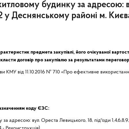
 житловому будинку за адресою: 
,11,12 у Деснянському районі м. Ки
рактеристик предмета закупівлі, його очікуваної вартос
класти договір про закупівлю за результатами перегово
ови КМУ від 11.10.2016 № 710 «Про ефективне використання
зазначенням коду ЄЗС:
а адресою: вул. Ореста Левицького, 18, під'їзди 1,4,6,8,9
4 - Реконструкція)