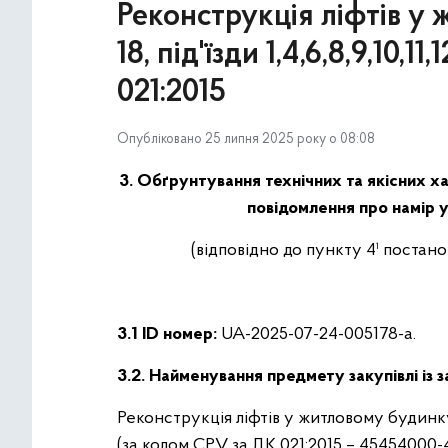
Реконструкція ліфтів у
18, під'їзди 1,4,6,8,9,10
021:2015
Опубліковано 25 липня 2025 року о 08:08
3. Обґрунтування технічних та якісних ха
повідомлення про намір у
(відповідно до пункту 4¹ постан
3.1 ID номер:
UA-2025-07-24-005178-a.
3.2. Найменування предмету закупівлі із 
Реконструкція ліфтів у житловому будинку з
(за кодом CPV за ДК 021:2015 – 45454000-