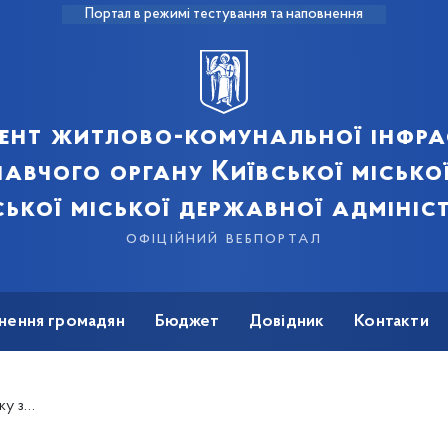
Портал в режимі тестування та наповнення
ент житлово-комунальної інфра
авчого органу Київської місько
ської міської державної адмініст
офіційний вебпортал
нення громадян
Бюджет
Довідник
Контакти
за ДК 021:2015