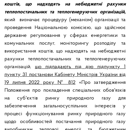
коштів, що надходять на небюджетні рахунки
теплопостачальних та
теплогенеруючих
організацій
,
який
визначає процедуру (механізм) організації та
проведення Національною комісією, що здійснює
державне регулювання у сферах енергетики та
комунальних послуг, моніторингу розподілу та
використання коштів, що надходять на небюджетні
рахунки теплопостачальних та теплогенеруючих
організацій,
що підпадають під дію підпункту 1
пункту 31 постанови Кабінету Міністрів України від
19 липня 2022 року № 812
«Про затвердження
Положення про покладення спеціальних обов'язків
на суб'єктів ринку природного газу для
забезпечення загальносуспільних інтересів у
процесі функціонування ринку природного газу
щодо особливостей постачання природного газу
виробникам теплової енергії та бюджетним