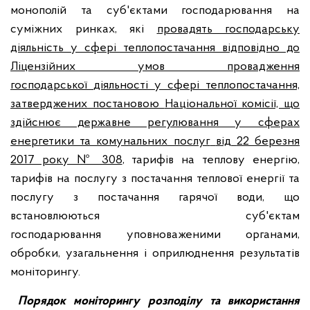
монополій та суб'єктами господарювання на
суміжних ринках, які
провадять господарську
діяльність у сфері
теплопостачання відповідно до
Ліцензійних умов провадження
господарської
діяльності у сфері теплопостачання,
затверджених постановою
Національної комісії, що
здійснює державне регулювання у сферах
енергетики та комунальних послуг
від
22 березня
2017 року № 308
, тарифів на теплову енергію,
тарифів на послугу з постачання теплової енергії та
послугу з постачання гарячої води, що
встановлюються суб'єктам
господарювання уповноваженими органами,
обробки, узагальнення і оприлюднення результатів
моніторингу.
Порядок моніторингу розподілу та використання