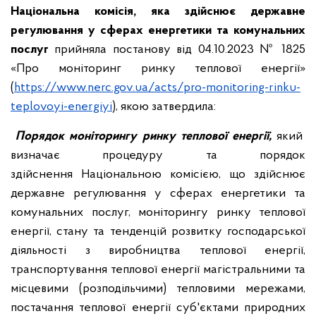
Національн
а
комісі
я
, яка здійснює державне
регулювання у сферах ен
ергетики та комунальних
послуг
прийняла постанову від 04.10.2023 № 1825
«Про моніторинг ринку теплової енергії»
(
https://www.nerc.gov.ua/acts/pro-monitoring-rinku-
teplovoyi-energiyi
), якою затвердила:
Порядок моніторингу ринку теплової енергії
,
який
визначає процедуру та порядок
здійснення Національною комісією, що здійснює
державне регулювання у сферах енергетики та
комунальних послуг, моніторингу ринку теплової
енергії, стану та тенденцій розвитку господарської
діяльності з виробництва теплової енергії,
транспортування теплової енергії магістральними та
місцевими (розподільчими) тепловими мережами,
постачання теплової енергії суб'єктами природних