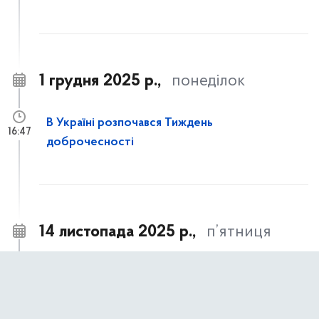
1 грудня 2025 р.,
понеділок
В Україні розпочався Тиждень
16:47
доброчесності
14 листопада 2025 р.,
п’ятниця
Часткове відшкодування вартості
14:21
улаштування систем протипожежного
захисту для багатоквартирних житлових