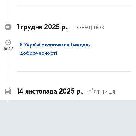
1 грудня 2025 р.,
понеділок
В Україні розпочався Тиждень
16:47
доброчесності
14 листопада 2025 р.,
п’ятниця
Часткове відшкодування вартості
14:21
улаштування систем протипожежного
захисту для багатоквартирних житлових
будинків