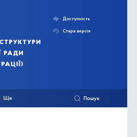
Доступність
Стара версія
структури
ї ради
рації)
Ще
Пошук