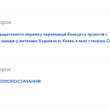
торок
додаткового переліку переможців Конкурсу проєктів з
заходів у житлових будинках м. Києва, в яких створені 
инках, у 2026 році
торок
ТЕПЛОПОСТАЧАННЯ!