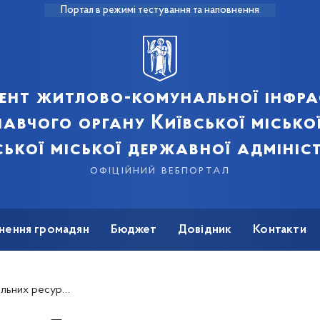
Портал в режимі тестування та наповнення
ент житлово-комунальної інфра
авчого органу Київської місько
ської міської державної адмініст
офіційний вебпортал
нення громадян
Бюджет
Довідник
Контакти
 ресурсів КМДА