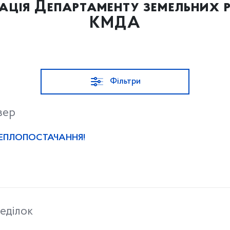
ація Департаменту земельних р
КМДА
Фільтри
вер
ТЕПЛОПОСТАЧАННЯ!
еділок