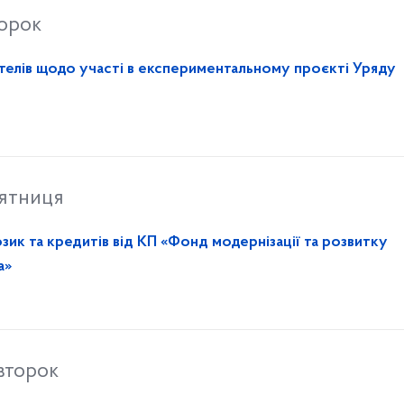
торок
До уваги ОСББ, ЖБК, управителів щодо участі в експериментальному проєкті Уряду
’ятниця
зик та кредитів від КП «Фонд модернізації та розвитку
а»
івторок