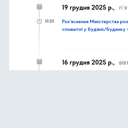
19 грудня 2025 р.,
п’
Роз’яснення Міністерства ро
10:20
спожитої у будівлі/будинку т
16 грудня 2025 р.,
вів
Подовжено термін прийому п
15:10
1 грудня 2025 р.,
пон