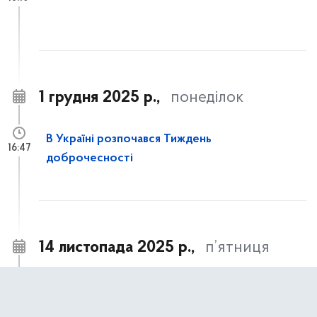
1 грудня 2025 р.,
понеділок
В Україні розпочався Тиждень
16:47
доброчесності
14 листопада 2025 р.,
п’ятниця
Часткове відшкодування вартості
14:21
улаштування систем протипожежного