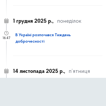
1 грудня 2025 р.,
понеділок
В Україні розпочався Тиждень
16:47
доброчесності
14 листопада 2025 р.,
п’ятниця
Часткове відшкодування вартості
14:21
улаштування систем протипожежного
захисту для багатоквартирних житлових
будинків