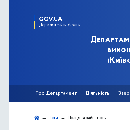
GOV.UA
Державні сайти України
Департам
викон
(Київ
Про Департамент
Діяльність
Звер
Теги
Праця та зайнятість