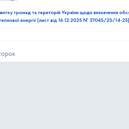
звитку громад та територій України щодо визначення обс
еплової енергії (лист від 16.12.2025 № 37045/25/14-25)
торок
роєктів!
еділок
нь доброчесності