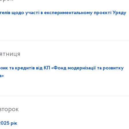
До уваги ОСББ, ЖБК, управителів щодо участі в експериментальному проєкті Уряду
’ятниця
зик та кредитів від КП «Фонд модернізації та розвитку
а»
івторок
2025 рік