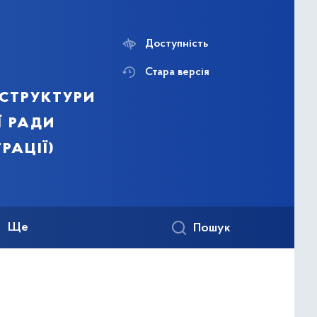
Доступність
Стара версія
структури
ї ради
рації)
Ще
Пошук