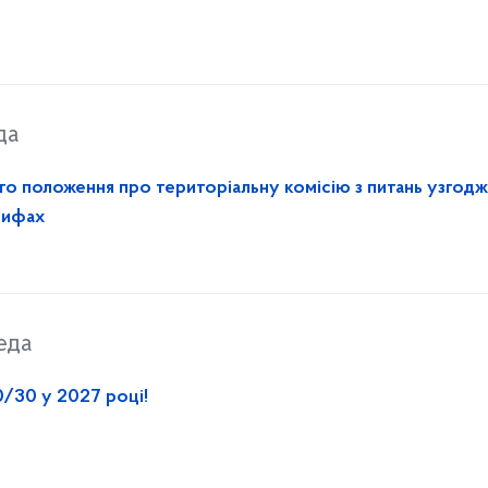
да
го положення про територіальну комісію з питань узгод
арифах
еда
/30 у 2027 році!