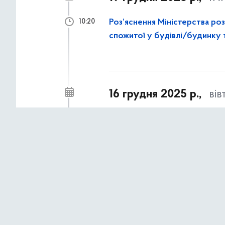
Роз’яснення Міністерства ро
10:20
спожитої у будівлі/будинку т
16 грудня 2025 р.,
вів
Подовжено термін прийому п
15:10
1 грудня 2025 р.,
пон
В Україні розпочався Тижде
16:47