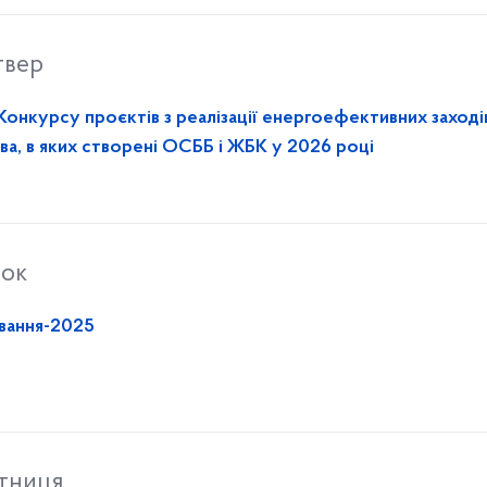
твер
онкурсу проєктів з реалізації енергоефективних заході
ва, в яких створені ОСББ і ЖБК у 2026 році
рок
ування-2025
ятниця