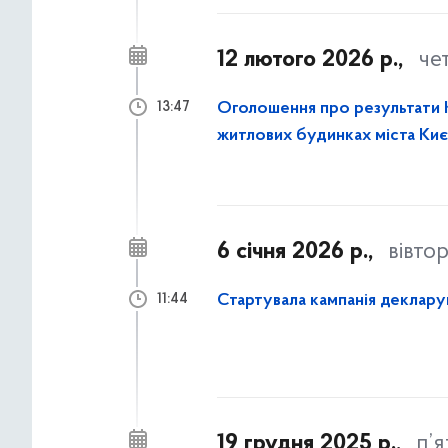
12 лютого 2026 р.,
че
Оголошення про результати К
13:47
житлових будинках міста Киє
6 січня 2026 р.,
вівто
Стартувала кампанія деклар
11:44
19 грудня 2025 р.,
п’