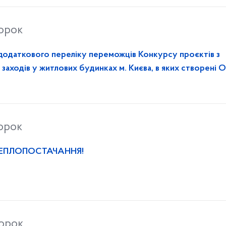
торок
додаткового переліку переможців Конкурсу проєктів з
заходів у житлових будинках м. Києва, в яких створені 
инках, у 2026 році
торок
ТЕПЛОПОСТАЧАННЯ!
торок