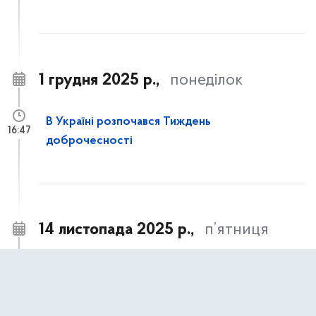
1 грудня 2025 р.,
понеділок
В Україні розпочався Тиждень
16:47
доброчесності
14 листопада 2025 р.,
п’ятниця
Часткове відшкодування вартості
14:21
улаштування систем протипожежного
захисту для багатоквартирних житлових