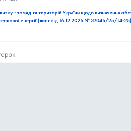
звитку громад та територій України щодо визначення обс
еплової енергії (лист від 16.12.2025 № 37045/25/14-25)
торок
роєктів!
еділок
нь доброчесності