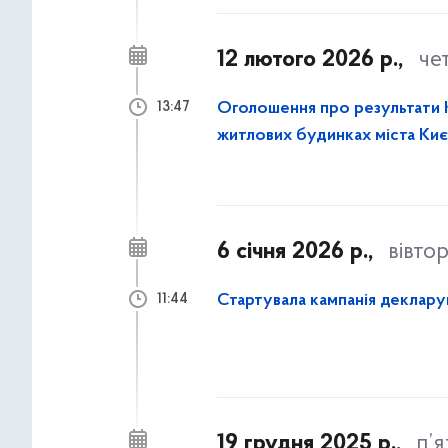
12 лютого 2026 р.,
че
Оголошення про результати К
13:47
житлових будинках міста Киє
6 січня 2026 р.,
вівто
Стартувала кампанія деклар
11:44
19 грудня 2025 р.,
п’