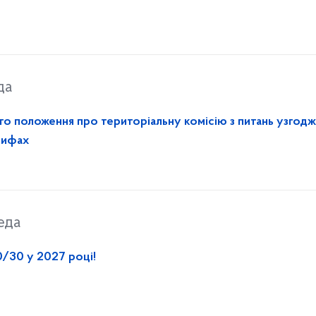
да
го положення про територіальну комісію з питань узгод
арифах
еда
/30 у 2027 році!