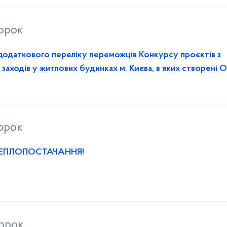
торок
додаткового переліку переможців Конкурсу проєктів з
заходів у житлових будинках м. Києва, в яких створені 
инках, у 2026 році
торок
ТЕПЛОПОСТАЧАННЯ!
торок