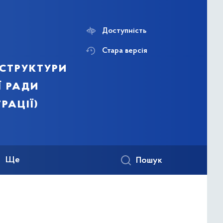
Доступність
Стара версія
структури
ї ради
рації)
Ще
Пошук