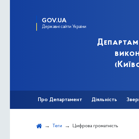
GOV.UA
Державні сайти України
Департам
викон
(Київ
Про Департамент
Діяльність
Звер
Теги
Цифрова громатність