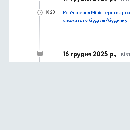
Роз’яснення Міністерства ро
10:20
спожитої у будівлі/будинку т
16 грудня 2025 р.,
вів
Подовжено термін прийому п
15:10
1 грудня 2025 р.,
пон
В Україні розпочався Тижде
16:47