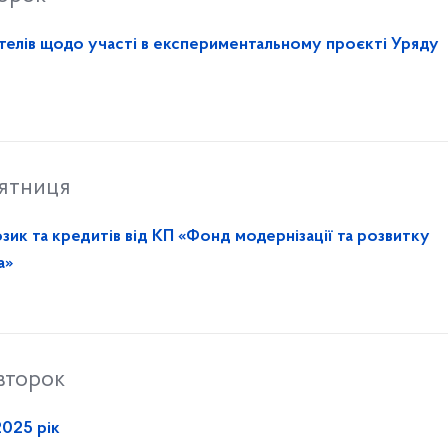
До уваги ОСББ, ЖБК, управителів щодо участі в експериментальному проєкті Уряду
’ятниця
зик та кредитів від КП «Фонд модернізації та розвитку
а»
івторок
2025 рік