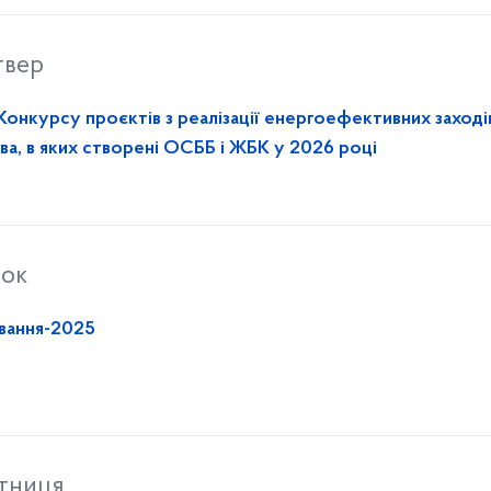
твер
онкурсу проєктів з реалізації енергоефективних заході
ва, в яких створені ОСББ і ЖБК у 2026 році
рок
ування-2025
ятниця