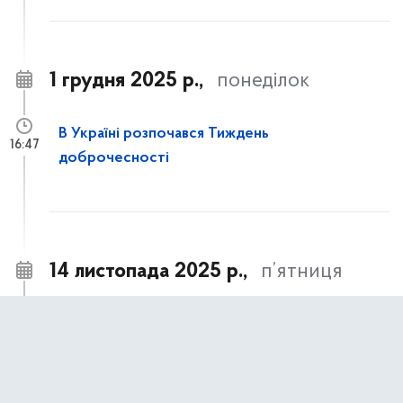
1 грудня 2025 р.,
понеділок
В Україні розпочався Тиждень
16:47
доброчесності
14 листопада 2025 р.,
п’ятниця
Часткове відшкодування вартості
14:21
улаштування систем протипожежного
захисту для багатоквартирних житлових
будинків