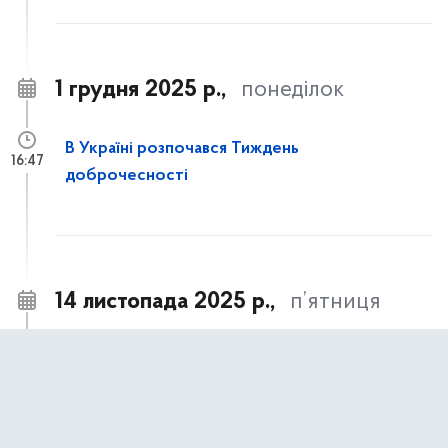
1 грудня 2025 р.,
понеділок
В Україні розпочався Тиждень
16:47
доброчесності
14 листопада 2025 р.,
п’ятниця
Часткове відшкодування вартості
14:21
улаштування систем протипожежного
захисту для багатоквартирних житлових
будинків