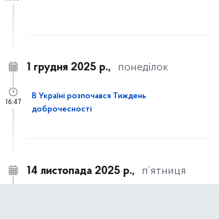
1 грудня 2025 р.,
понеділок
В Україні розпочався Тиждень
16:47
доброчесності
14 листопада 2025 р.,
п’ятниця
Часткове відшкодування вартості
14:21
улаштування систем протипожежного