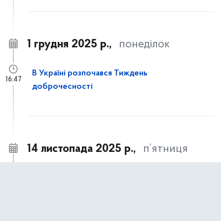
1 грудня 2025 р.,
понеділок
В Україні розпочався Тиждень
16:47
доброчесності
14 листопада 2025 р.,
п’ятниця
Часткове відшкодування вартості
14:21
улаштування систем протипожежного
захисту для багатоквартирних житлових
будинків