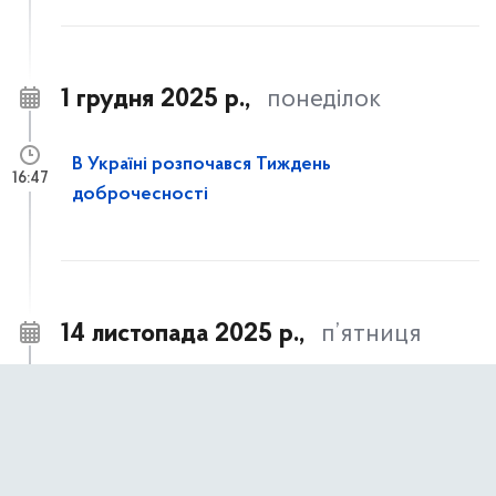
1 грудня 2025 р.,
понеділок
В Україні розпочався Тиждень
16:47
доброчесності
14 листопада 2025 р.,
п’ятниця
Часткове відшкодування вартості
14:21
улаштування систем протипожежного
захисту для багатоквартирних житлових
будинків